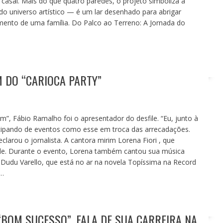
 casal. Mais do que quatro paredes, o projeto simboliza a
o universo artístico — é um lar desenhado para abrigar
mento de uma família. Do Palco ao Terreno: A Jornada do
 DO “CARIOCA PARTY”
m”, Fábio Ramalho foi o apresentador do desfile. “Eu, junto à
ipando de eventos como esse em troca das arrecadações.
larou o jornalista. A cantora mirim Lorena Fiori , que
sfile. Durante o evento, Lorena também cantou sua música
 Dudu Varello, que está no ar na novela Topíssima na Record
l…
“BOM SUCESSO”, FALA DE SUA CARREIRA NA