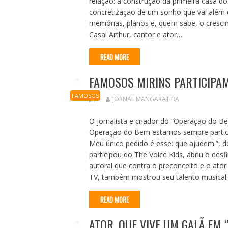
relação: a construção da primeira casa do
concretização de um sonho que vai além d
memórias, planos e, quem sabe, o cresci
Casal Arthur, cantor e ator…
READ MORE
FAMOSOS MIRINS PARTICIPAM
FAMOSOS
JORNAL MANGARATIBA
O jornalista e criador do “Operação do Be
Operação do Bem estamos sempre partic
Meu único pedido é esse: que ajudem.”, dec
participou do The Voice Kids, abriu o de
autoral que contra o preconceito e o ator
TV, também mostrou seu talento musica
READ MORE
ATOR, QUE VIVE UM GALÃ EM 