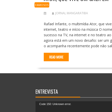
TV
FAMOSOS
JORNAL MANGARATIBA
Rafael Infante, o multimídia Ator, que vi
internet, teatro e início na música O nom
sucesso na TV, na internet e no teatro ao
agora está em um novo desafio: ser um 
o acompanha recentemente pode não saber 
READ MORE
ENTREVISTA
Tocador
Code 150: Unknown error.
de