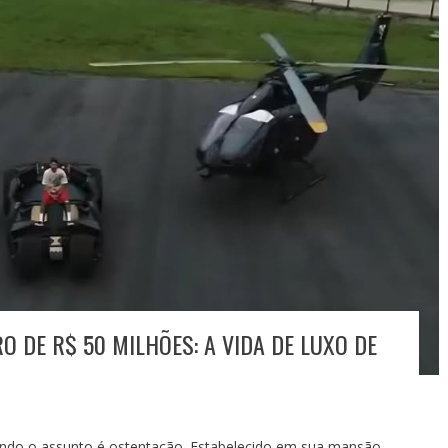
 DE R$ 50 MILHÕES: A VIDA DE LUXO DE
do o assunto é ostentação. Estabelecido em sua mansão