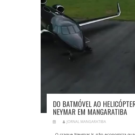
DO BATMÓVEL AO HELICÓPTERO
NEYMAR EM MANGARATIBA
JORNAL MANGARATIBA
O craque Neymar Jr. não economiza quan