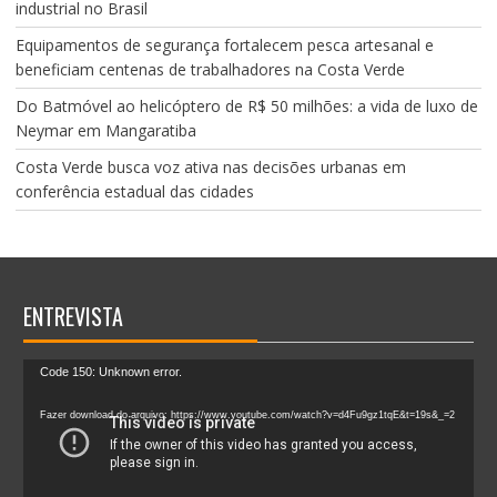
industrial no Brasil
Equipamentos de segurança fortalecem pesca artesanal e
beneficiam centenas de trabalhadores na Costa Verde
Do Batmóvel ao helicóptero de R$ 50 milhões: a vida de luxo de
Neymar em Mangaratiba
Costa Verde busca voz ativa nas decisões urbanas em
conferência estadual das cidades
ENTREVISTA
Tocador
Code 150: Unknown error.
de
vídeo
Fazer download do arquivo: https://www.youtube.com/watch?v=d4Fu9gz1tqE&t=19s&_=2