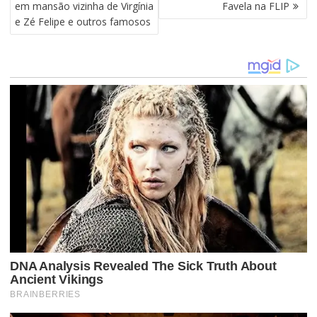
V
em mansão vizinha de Virgínia
Favela na FLIP
E
e Zé Felipe e outros famosos
G
A
Ç
Ã
O
D
E
P
O
S
T