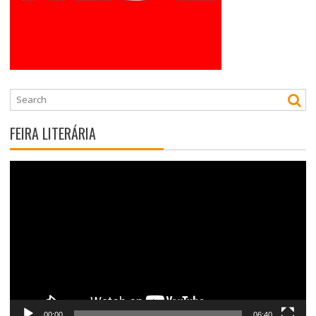
FEIRA LITERÁRIA
Tocador
de
vídeo
00:00
06:40