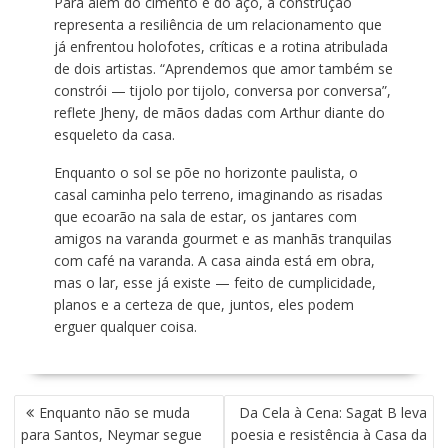
Para além do cimento e do aço, a construção
representa a resiliência de um relacionamento que
já enfrentou holofotes, críticas e a rotina atribulada
de dois artistas. “Aprendemos que amor também se
constrói — tijolo por tijolo, conversa por conversa”,
reflete Jheny, de mãos dadas com Arthur diante do
esqueleto da casa.
Enquanto o sol se põe no horizonte paulista, o
casal caminha pelo terreno, imaginando as risadas
que ecoarão na sala de estar, os jantares com
amigos na varanda gourmet e as manhãs tranquilas
com café na varanda. A casa ainda está em obra,
mas o lar, esse já existe — feito de cumplicidade,
planos e a certeza de que, juntos, eles podem
erguer qualquer coisa.
N
Enquanto não se muda
Da Cela à Cena: Sagat B leva
A
para Santos, Neymar segue
poesia e resistência à Casa da