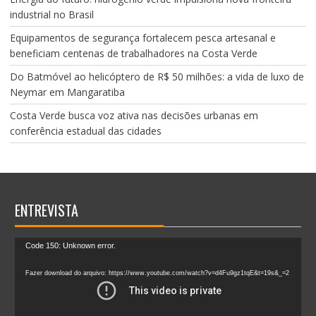
industrial no Brasil
Equipamentos de segurança fortalecem pesca artesanal e
beneficiam centenas de trabalhadores na Costa Verde
Do Batmóvel ao helicóptero de R$ 50 milhões: a vida de luxo de
Neymar em Mangaratiba
Costa Verde busca voz ativa nas decisões urbanas em
conferência estadual das cidades
ENTREVISTA
Tocador
Code 150: Unknown error.
de
vídeo
Fazer download do arquivo: https://www.youtube.com/watch?v=d4Fu9gz1tqE&t=19s&_=2