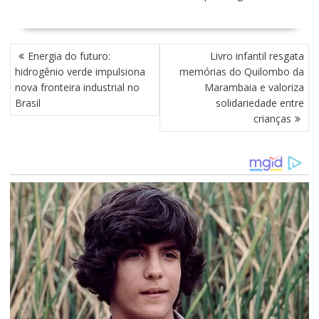
N
Energia do futuro:
Livro infantil resgata
A
hidrogênio verde impulsiona
memórias do Quilombo da
V
nova fronteira industrial no
Marambaia e valoriza
E
Brasil
solidariedade entre
G
crianças
A
Ç
Ã
O
D
E
P
O
S
T