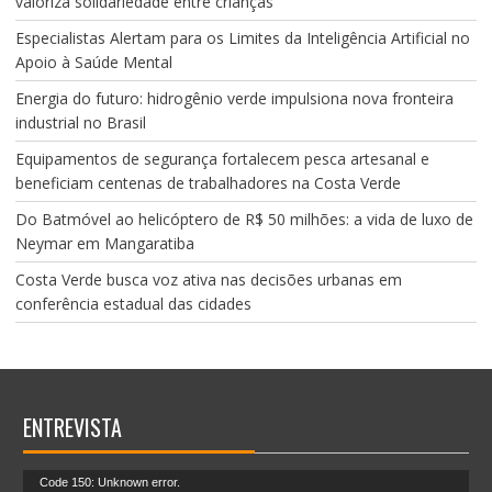
valoriza solidariedade entre crianças
Especialistas Alertam para os Limites da Inteligência Artificial no
Apoio à Saúde Mental
Energia do futuro: hidrogênio verde impulsiona nova fronteira
industrial no Brasil
Equipamentos de segurança fortalecem pesca artesanal e
beneficiam centenas de trabalhadores na Costa Verde
Do Batmóvel ao helicóptero de R$ 50 milhões: a vida de luxo de
Neymar em Mangaratiba
Costa Verde busca voz ativa nas decisões urbanas em
conferência estadual das cidades
ENTREVISTA
Tocador
Code 150: Unknown error.