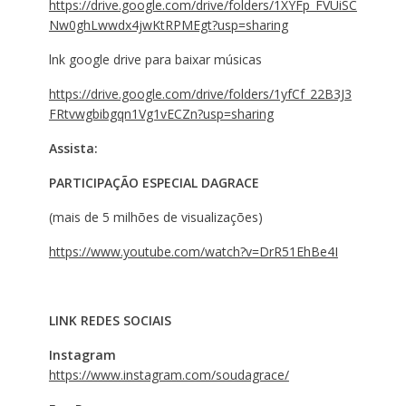
https://drive.google.com/drive/folders/1XYFp_FVUiSC
Nw0ghLwwdx4jwKtRPMEgt?usp=sharing
lnk google drive para baixar músicas
https://drive.google.com/drive/folders/1yfCf_22B3J3
FRtvwgbibgqn1Vg1vECZn?usp=sharing
Assista:
PARTICIPAÇÃO ESPECIAL DAGRACE
(mais de 5 milhões de visualizações)
https://www.youtube.com/watch?v=DrR51EhBe4I
LINK REDES SOCIAIS
Instagram
https://www.instagram.com/soudagrace/