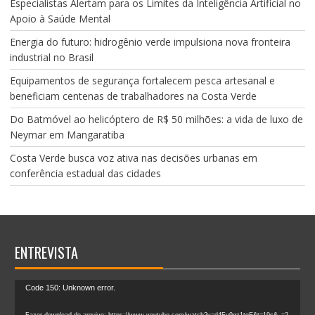
Especialistas Alertam para os Limites da Inteligência Artificial no
Apoio à Saúde Mental
Energia do futuro: hidrogênio verde impulsiona nova fronteira
industrial no Brasil
Equipamentos de segurança fortalecem pesca artesanal e
beneficiam centenas de trabalhadores na Costa Verde
Do Batmóvel ao helicóptero de R$ 50 milhões: a vida de luxo de
Neymar em Mangaratiba
Costa Verde busca voz ativa nas decisões urbanas em
conferência estadual das cidades
ENTREVISTA
Tocador
Code 150: Unknown error.
de
Fazer download do arquivo: https://www.youtube.com/watch?v=d4Fu9gz1tqE&t=19s&_=2