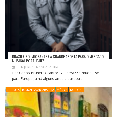
BRASILEIRO IMIGRANTE É A GRANDE APOSTA PARA O MERCADO
MUSICAL PORTUGUÊS
JORNAL MANGARATIBA
Por Carlos Brunet O cantor Gil Sherazzie mudou-se
para Europa já há alguns anos e passou...
CULTURA
JORNAL MANGARATIBA
MÚSICA
NOTÍCIAS