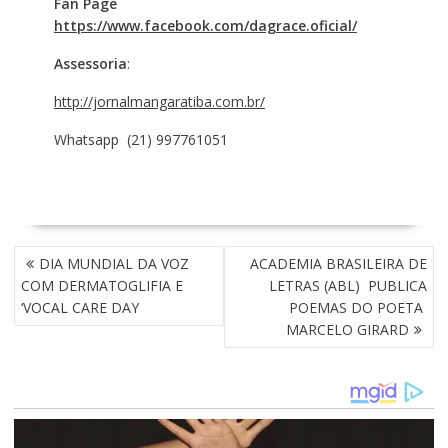
Fan Page
https://www.facebook.com/dagrace.oficial/
Assessoria
:
http://jornalmangaratiba.com.br/
Whatsapp (21) 997761051
N
DIA MUNDIAL DA VOZ
ACADEMIA BRASILEIRA DE
A
COM DERMATOGLIFIA E
LETRAS (ABL) PUBLICA
V
‘VOCAL CARE DAY
POEMAS DO POETA
E
MARCELO GIRARD
G
A
Ç
Ã
O