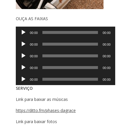
OUÇA AS FAIXAS
Tocador
00:00
00:00
de
Tocador
áudio
00:00
00:00
de
Tocador
áudio
00:00
00:00
de
Tocador
áudio
00:00
00:00
de
Tocador
áudio
00:00
00:00
de
SERVIÇO
áudio
Link para baixar as músicas
https://ditto.fm/phases-dagrace
Link para baixar fotos