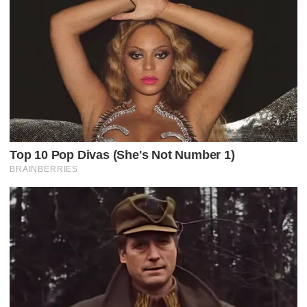
D
E
P
O
S
T