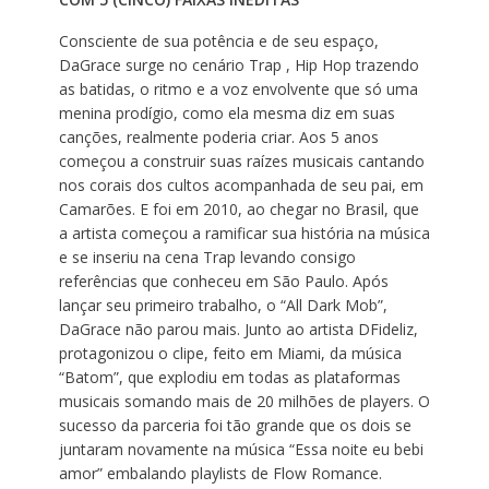
Consciente de sua potência e de seu espaço,
DaGrace surge no cenário Trap , Hip Hop trazendo
as batidas, o ritmo e a voz envolvente que só uma
menina prodígio, como ela mesma diz em suas
canções, realmente poderia criar. Aos 5 anos
começou a construir suas raízes musicais cantando
nos corais dos cultos acompanhada de seu pai, em
Camarões. E foi em 2010, ao chegar no Brasil, que
a artista começou a ramificar sua história na música
e se inseriu na cena Trap levando consigo
referências que conheceu em São Paulo. Após
lançar seu primeiro trabalho, o “All Dark Mob”,
DaGrace não parou mais. Junto ao artista DFideliz,
protagonizou o clipe, feito em Miami, da música
“Batom”, que explodiu em todas as plataformas
musicais somando mais de 20 milhões de players. O
sucesso da parceria foi tão grande que os dois se
juntaram novamente na música “Essa noite eu bebi
amor” embalando playlists de Flow Romance.