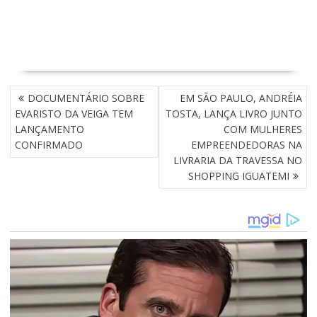
N
DOCUMENTÁRIO SOBRE
EM SÃO PAULO, ANDRÉIA
A
EVARISTO DA VEIGA TEM
TOSTA, LANÇA LIVRO JUNTO
V
LANÇAMENTO
COM MULHERES
E
CONFIRMADO
EMPREENDEDORAS NA
G
LIVRARIA DA TRAVESSA NO
A
SHOPPING IGUATEMI
Ç
Ã
O
D
E
P
O
S
T