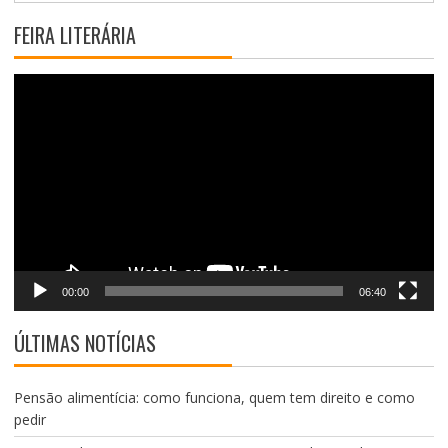
FEIRA LITERÁRIA
Tocador
de
vídeo
00:00
06:40
ÚLTIMAS NOTÍCIAS
Pensão alimentícia: como funciona, quem tem direito e como
pedir