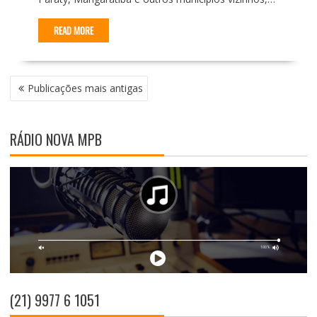
READ MORE
N
Publicações mais antigas
A
V
E
RÁDIO NOVA MPB
G
A
Ç
Ã
O
P
O
R
P
O
(21) 9977 6 1051
S