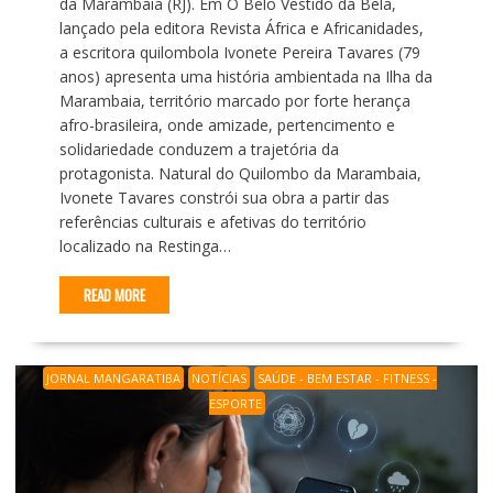
da Marambaia (RJ). Em O Belo Vestido da Bela,
lançado pela editora Revista África e Africanidades,
a escritora quilombola Ivonete Pereira Tavares (79
anos) apresenta uma história ambientada na Ilha da
Marambaia, território marcado por forte herança
afro-brasileira, onde amizade, pertencimento e
solidariedade conduzem a trajetória da
protagonista. Natural do Quilombo da Marambaia,
Ivonete Tavares constrói sua obra a partir das
referências culturais e afetivas do território
localizado na Restinga…
READ MORE
JORNAL MANGARATIBA
NOTÍCIAS
SAÚDE - BEM ESTAR - FITNESS -
ESPORTE