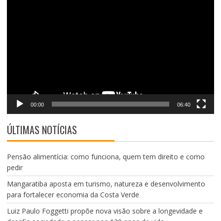
Tocador
de
vídeo
00:00
06:40
ÚLTIMAS NOTÍCIAS
Pensão alimentícia: como funciona, quem tem direito e como
pedir
Mangaratiba aposta em turismo, natureza e desenvolvimento
para fortalecer economia da Costa Verde
Luiz Paulo Foggetti propõe nova visão sobre a longevidade e