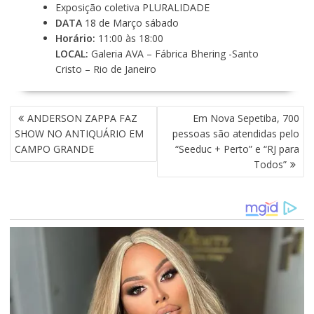
Exposição coletiva PLURALIDADE
DATA
18 de Março sábado
Horário:
11:00 às 18:00
LOCAL:
Galeria AVA – Fábrica Bhering -Santo
Cristo – Rio de Janeiro
N
ANDERSON ZAPPA FAZ
Em Nova Sepetiba, 700
A
SHOW NO ANTIQUÁRIO EM
pessoas são atendidas pelo
V
CAMPO GRANDE
“Seeduc + Perto” e “RJ para
E
Todos”
G
A
Ç
Ã
O
D
E
P
O