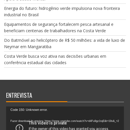
Energia do futuro: hidrogênio verde impulsiona nova fronteira
industrial no Brasil
Equipamentos de segurança fortalecem pesca artesanal e
beneficiam centenas de trabalhadores na Costa Verde
Do Batmóvel ao helicóptero de R$ 50 milhões: a vida de luxo de
Neymar em Mangaratiba
Costa Verde busca voz ativa nas decisões urbanas em
conferência estadual das cidades
ENTREVISTA
Tocador
Code 150: Unknown error.
de
vídeo
Fazer download do arquivo: https://www.youtube.com/watch?v=d4Fu9gz1tqE&t=19s&_=2