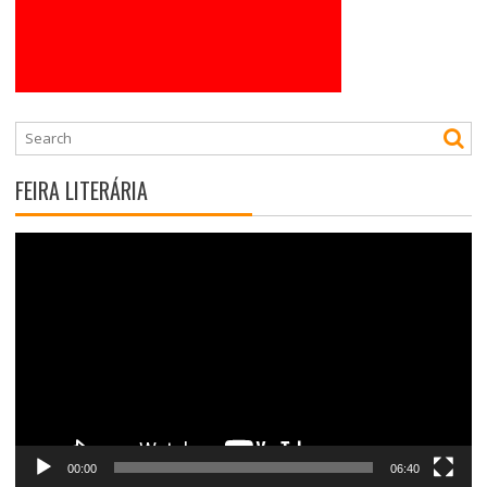
FEIRA LITERÁRIA
Tocador
de
vídeo
00:00
06:40