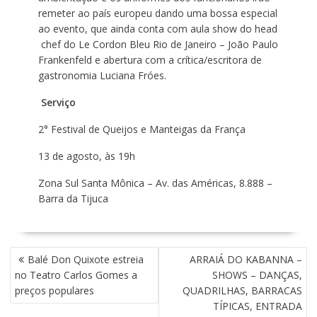
remeter ao país europeu dando uma bossa especial
ao evento, que ainda conta com aula show do head
chef do Le Cordon Bleu Rio de Janeiro – João Paulo
Frankenfeld e abertura com a crítica/escritora de
gastronomia Luciana Fróes.
Serviço
2° Festival de Queijos e Manteigas da França
13 de agosto, às 19h
Zona Sul Santa Mônica – Av. das Américas, 8.888 –
Barra da Tijuca
N
Balé Don Quixote estreia
ARRAIÁ DO KABANNA –
A
no Teatro Carlos Gomes a
SHOWS – DANÇAS,
V
preços populares
QUADRILHAS, BARRACAS
E
TÍPICAS, ENTRADA
G