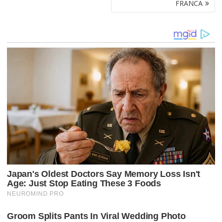
FRANCA
A
Ç
Ã
O
D
E
P
O
S
T