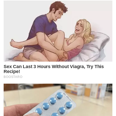
Ã
O
D
E
P
O
S
T