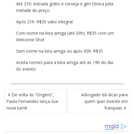
Até 21h: entrada grátis e cerveja e gim tônica pela
metade do preço
Após 21h: R$35 valor integral
Com nome na lista amiga (até 00h): R$35 com um
Welcome Shot
Sem nome na lista amiga ou após 00h: R$35
Aceita nomes para a lista amiga até às 19h do dia
do evento
N
De volta às “Origens”,
Advogado dá dicas para
A
Paula Fernandes lança sua
quem quer investir em
V
nova turnê
franquias
E
G
A
Ç