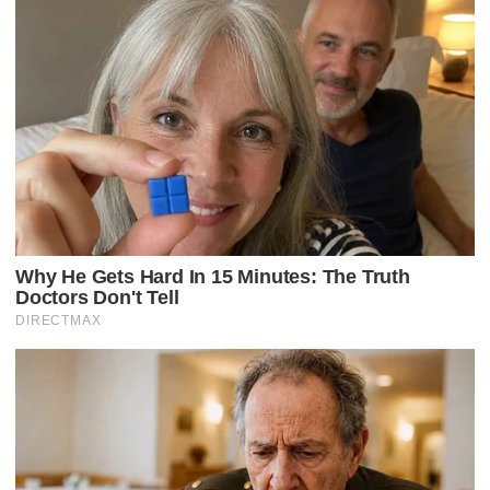
O
D
E
P
O
S
T