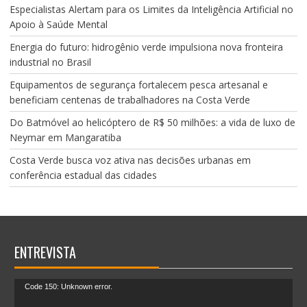
Especialistas Alertam para os Limites da Inteligência Artificial no
Apoio à Saúde Mental
Energia do futuro: hidrogênio verde impulsiona nova fronteira
industrial no Brasil
Equipamentos de segurança fortalecem pesca artesanal e
beneficiam centenas de trabalhadores na Costa Verde
Do Batmóvel ao helicóptero de R$ 50 milhões: a vida de luxo de
Neymar em Mangaratiba
Costa Verde busca voz ativa nas decisões urbanas em
conferência estadual das cidades
ENTREVISTA
Tocador
Code 150: Unknown error.
de