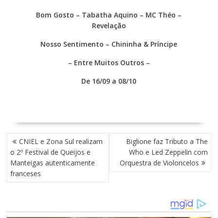
Bom Gosto – Tabatha Aquino – MC Théo –
Revelação
Nosso Sentimento – Chininha & Príncipe
– Entre Muitos Outros –
De 16/09 a 08/10
N
CNIEL e Zona Sul realizam
Biglione faz Tributo a The
A
o 2º Festival de Queijos e
Who e Led Zeppelin com
V
Manteigas autenticamente
Orquestra de Violoncelos
E
franceses
G
A
Ç
Ã