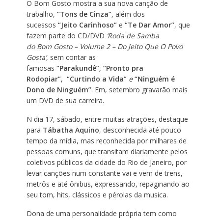
O Bom Gosto mostra a sua nova canção de
trabalho,
“Tons de Cinza”
, além dos
sucessos
“Jeito Carinhoso”
e
“Te Dar Amor”
, que
fazem parte do CD/DVD
‘Roda de Samba
do Bom Gosto – Volume 2 – Do Jeito Que O Povo
Gosta’
, sem contar as
famosas
“Parakundê”
,
“Pronto pra
Rodopiar”
,
“Curtindo a Vida”
e
“Ninguém é
Dono de Ninguém”
.
Em, setembro gravarão mais
um DVD de sua carreira.
N dia 17, sábado, entre muitas atrações, destaque
para
Tábatha Aquino
, desconhecida até pouco
tempo da mídia, mas reconhecida por milhares de
pessoas comuns, que transitam diariamente pelos
coletivos públicos da cidade do Rio de Janeiro, por
levar canções num constante vai e vem de trens,
metrôs e até ônibus, expressando, repaginando ao
seu tom, hits, clássicos e pérolas da musica.
Dona de uma personalidade própria tem como