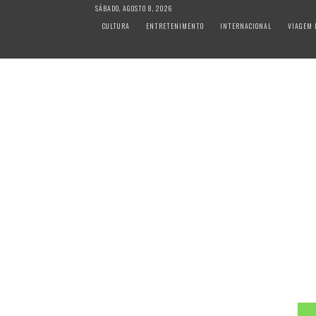
S
SÁBADO, AGOSTO 8, 2026
k
CULTURA
ENTRETENIMENTO
INTERNACIONAL
VIAGEM 
i
p
t
o
c
o
n
t
e
n
t