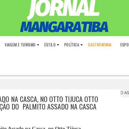
VIAGEM E TURISMO
ESTILO
POLÍTICA
GASTRONOMIA
ESPO
no Otto Tijuca OTTO COMEMORA 30 ANOS DE CRIAÇÃO DO PALMITO
ADO NA CASCA, NO OTTO TIJUCA OTTO
AÇÃO DO PALMITO ASSADO NA CASCA
mito Assado na Casca, no Otto Tijuca