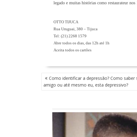
legado e muitas histórias como
restaurateur
nos
OTTO TIJUCA
Rua Uruguai, 380 – Tijuca
Tel: (21) 2268 1579
Abre todos os dias, das 12h até 1h
Aceita todos os cartões
N
Como identificar a depressão? Como saber
A
amigo ou até mesmo eu, esta depressivo?
V
E
G
A
Ç
Ã
O
D