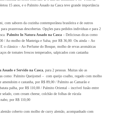
letou 15 anos, e o Palmito Assado na Casca teve grande importância
ni, com sabores da cozinha contemporânea brasileira e de outros
m
para
prazerosas descobertas. Opções para pedidos individuas e para 2
sca.
Palmito In Natura Assado na Casca
– Deliciosas
dicas
como
,00 / Ao molho de Manteiga e Salsa, por R$ 36,00. Ou ainda
–
Ao
. E o clássico – Ao Perfume do Bosque, molho de ervas aromáticas
daços de tomates frescos temperados, salpicados com castanha
a Assado e Servido na Casca
, para 2 pessoas. Muitas são as
ícias como: Palmito Queijomel – com queijo coalho, regado com molho
de amendoim e castanha, por R$ 89,00 / Palmito ao Camarão e
atata palha, por R$ 110,00 / Palmito Oriental – incrível fusão entre
e selado, com cream cheese, colchão de folhas
de
rúcula
 nabo, por R$ 110,00
ão alemão coberto com molho de curry alemão, acompanhado com