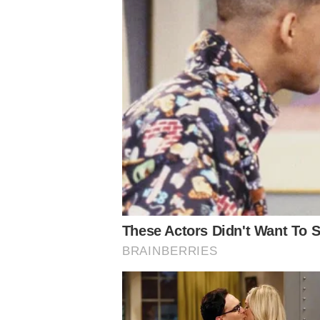
E
P
O
S
T