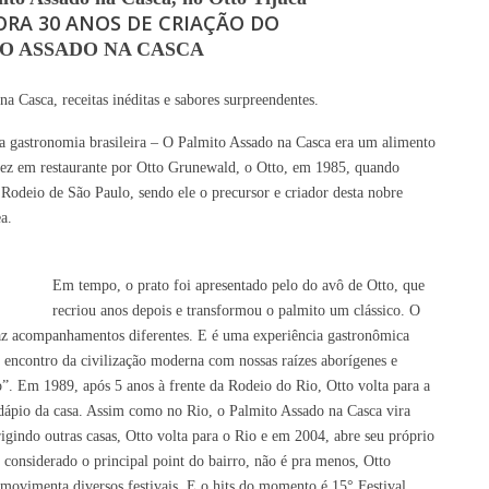
RA 30 ANOS DE CRIAÇÃO DO
O ASSADO NA CASCA
a Casca, receitas inéditas e sabores surpreendentes.
da gastronomia brasileira – O Palmito Assado na Casca era um alimento
 vez em restaurante por Otto Grunewald, o Otto, em 1985, quando
a Rodeio de São Paulo, sendo ele o precursor e criador desta nobre
a.
Em tempo, o prato
foi apresentado pelo do
avô de Otto, que
recriou
anos depois
e transformou o palmito um clássico. O
traz acompanhamentos diferentes. E é uma experiência gastronômica
o encontro da civilização moderna com nossas raízes aborígenes e
o”. Em 1989, após 5 anos à frente da Rodeio do Rio, Otto volta para a
rdápio da casa. Assim como no Rio, o Palmito Assado na Casca vira
rigindo outras casas, Otto volta para o Rio e em 2004, abre seu próprio
, considerado o principal point do bairro, não é pra menos, Otto
movimenta diversos festivais. E o hits do momento é 15° Festival