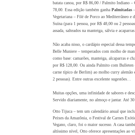
batata canoa, por R$ 86,00 / Palmito Indiano – 
78,00. Essa edição também ganha
Palmitadas
–
Vegetariana – Filé de Porco ao Mediterrâneo e 
Suína
(
para
1
pessoa,
por
R$
48,00
ou 2 pessoa
assada, salteados na manteiga, sálvia e acapa
Não acaba nisso, o cardápio especial dessa tem
Belle Muniere – temperados com molho de mante
como base: camarões, manteiga, alcaparras e cha
por R$ 128,00. Ou ainda Palmito com Bulleten 
carne típico de Berlim) ao molho curry alemão e
2 pessoas). Entre outras excelente sugestões…
Muitas opções, uma infinidade de sabores e desc
Servido diariamente, no almoço e jantar. Até 3
Otto Tijuca – tem um calendário anual que inclu
Peixes da Amazônia, o Festival de Carnes Exóti
Vegano, claro, foi o maior sucesso. A casa tam
altíssimo nível, Otto oferece apresentações ao