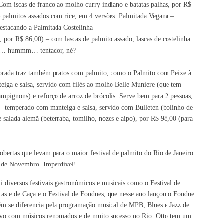
Com iscas de franco ao molho curry indiano e batatas palhas, por R$
 palmitos assados com rice, em 4 versões: Palmitada Vegana –
destacando a Palmitada Costelinha
s, por R$ 86,00)
– com lascas de palmito assado, lascas de costelinha
rras… hummm… tentador, né?
porada traz também pratos com palmito, como o Palmito com Peixe à
iga e salsa, servido com filés ao molho Belle Muniere (que tem
mpignons) e reforço de arroz de brócolis. Serve bem para 2 pessoas,
– temperado com manteiga e salsa, servido com Bulleten (bolinho de
 salada alemã (beterraba, tomilho, nozes e aipo), por R$ 98,00 (para
obertas que levam para o maior festival de palmito do Rio de Janeiro.
0 de Novembro. Imperdível!
i diversos festivais gastronômicos e musicais como o Festival de
cas e de Caça e o Festival de Fondues, que
nesse
ano lançou o Fondue
bém se diferencia pela programação musical de MPB, Blues e Jazz de
 vivo com músicos renomados e de muito sucesso no Rio.
Otto tem um