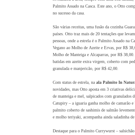
Palmito Assado na Casca. Este ano, o Otto comp
no sucesso da casa.
São várias receitas
, uma
fusão da cozinha Guara
países. Otto traz mais de 20 tentações que leva
pessoas, onde a estrela é o Palmito Assado na Ca
Vegano ao
M
olho de
A
zeite e
E
rvas, por R$ 38
Molho de Manteiga e
A
lcaparras, por R$ 38,00
batidas em azeite extra virgem, coberto com pe
granulada e manjericão, por R$ 42,00
.
Com
status de estrela
, na
ala Palmito In Natur
novidades, mas Otto aposta em 3 criativas del
de manteiga e mel, salpicados com granulados 
Catupiry – a iguaria ganha molho de camarão e b
palmito coberto de sashimis de salmão levement
e
molho
teriyaki, acompanha ainda saladinha de
Destaque para o Palmito Currywurst – salsich