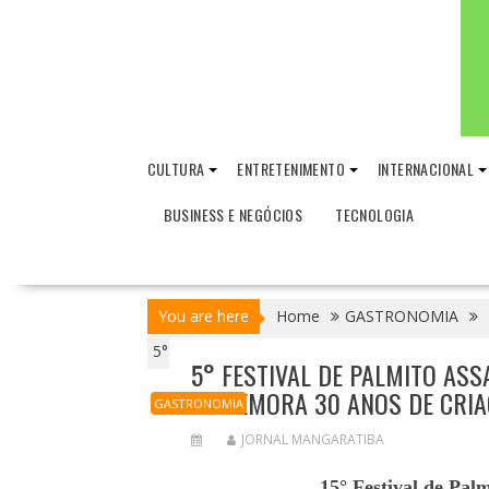
CULTURA
ENTRETENIMENTO
INTERNACIONAL
BUSINESS E NEGÓCIOS
TECNOLOGIA
You are here
Home
GASTRONOMIA
5° Festival de Palmito Assado na Casca, 
5° FESTIVAL DE PALMITO ASS
COMEMORA 30 ANOS DE CRI
GASTRONOMIA
JORNAL MANGARATIBA
15° Festival de Pal