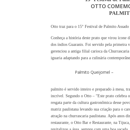
OTTO COMEMO
PALMIT
Otto traz
para
o 15° Festival de Palmito Assado n
Conheça a história deste prato que virou ícone 
dos índios Guaranis. Foi servido pela primeira
gerenciou a antiga filial carioca da Churrascari
iguaria adaptando para a culinária contemporâne
Palmito Queijomel –
palmito é servido inteiro e preparado à mesa, 
incrível. Segundo o Otto – “Este prato celebra 
resgata parte da cultura gastronômica desse pov
matriz paulistana levando sua criação para o ca
atração na churrascaria paulistana. Após anos di
restaurante, o Otto Bar e Restaurante, na Tijuca
revitalizou a área, sempre com uma boa sacada, 