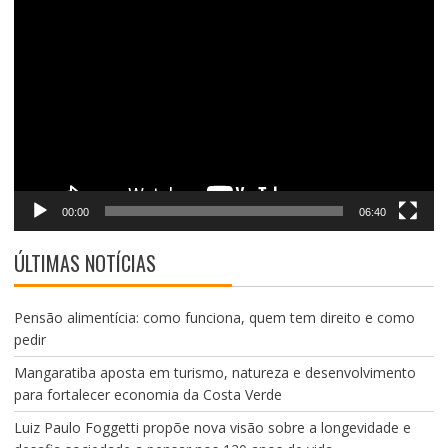
Tocador
de
vídeo
00:00
06:40
ÚLTIMAS NOTÍCIAS
Pensão alimentícia: como funciona, quem tem direito e como
pedir
Mangaratiba aposta em turismo, natureza e desenvolvimento
para fortalecer economia da Costa Verde
Luiz Paulo Foggetti propõe nova visão sobre a longevidade e