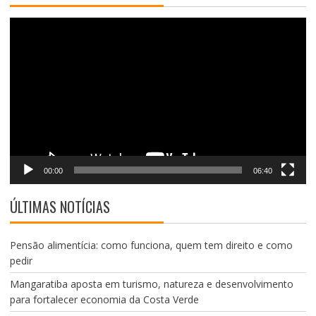
Tocador
de
vídeo
00:00
06:40
ÚLTIMAS NOTÍCIAS
Pensão alimentícia: como funciona, quem tem direito e como
pedir
Mangaratiba aposta em turismo, natureza e desenvolvimento
para fortalecer economia da Costa Verde