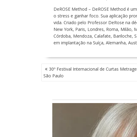
DeROSE Method – DeROSE Method é um pr
o stress e ganhar foco. Sua aplicação pr
vida. Criado pelo Professor DeRose na 
New York, Paris, Londres, Roma, Milão, M
Córdoba, Mendoza, Calafate, Bariloche, Sa
em implantação na Suíça, Alemanha, Austr
N
30º Festival Internacional de Curtas Metrag
A
São Paulo
V
E
G
A
Ç
Ã
O
D
E