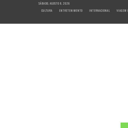
S
SÁBADO, AGOSTO 8, 2026
k
CULTURA
ENTRETENIMENTO
INTERNACIONAL
VIAGEM 
i
p
t
o
c
o
n
t
e
n
t