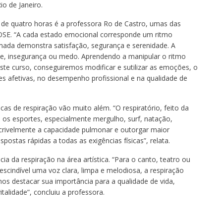
o de Janeiro.
de quatro horas é a professora Ro de Castro, umas das
OSE. “A cada estado emocional corresponde um ritmo
tmada demonstra satisfação, segurança e serenidade. A
de, insegurança ou medo. Aprendendo a manipular o ritmo
ste curso, conseguiremos modificar e sutilizar as emoções, o
ões afetivas, no desempenho profissional e na qualidade de
as de respiração vão muito além. “O respiratório, feito da
a os esportes, especialmente mergulho, surf, natação,
incrivelmente a capacidade pulmonar e outorgar maior
spostas rápidas a todas as exigências físicas”, relata.
 da respiração na área artística. “Para o canto, teatro ou
escindível uma voz clara, limpa e melodiosa, a respiração
s destacar sua importância para a qualidade de vida,
alidade”, concluiu a professora.