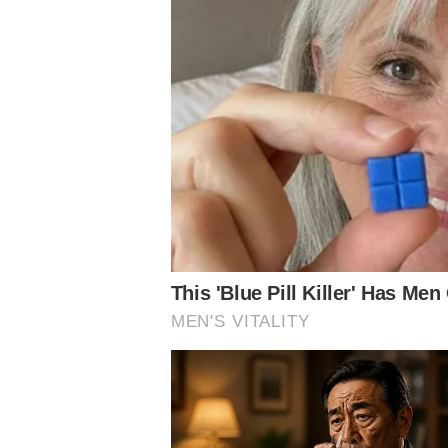
P
O
S
T