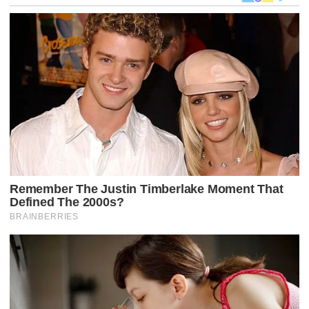
Ç
Ã
O
D
E
P
O
S
T