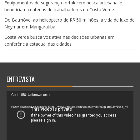
Equipamentos de segurança fortalecem pesca artesanal e
beneficiam centenas de trabalhadores na Costa Verde
Do Batmóvel ao helicóptero de R$ 50 milhões: a vida de luxo de
Neymar em Mangaratiba
Costa Verde busca voz ativa nas decisões urbanas em
conferência estadual das cidades
ENTREVISTA
Tocador
Code 150: Unknown error.
de
vídeo
Fazer download do arquivo: https://www.youtube.com/watch?v=d4Fu9gz1tqE&t=19s&_=2