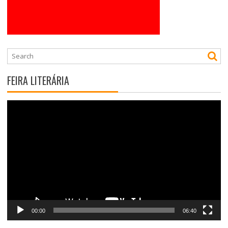
FEIRA LITERÁRIA
Tocador
de
vídeo
00:00
06:40