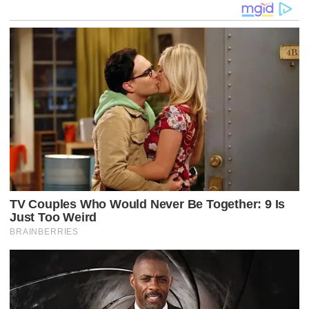
Ã
O
D
E
P
O
S
T