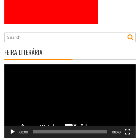
FEIRA LITERÁRIA
Tocador
de
vídeo
00:00
06:40