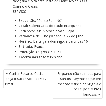
tapeçaria e o talento inato de Francisco de Assis
Corrêa, o Cassis.
SERVIÇO
Exposição:
“Ponto Sem Nó”
Local:
Galeria Casa do Paulo Branquinho
Endereço:
Rua Moraes e Vale, Lapa
Período:
6 de julho (sábado) a 27 de julho
Horário:
De terça a domingo, a partir das 16h
Entrada:
Franca
Produção:
(21) 98386-1954
Crédito das fotos:
Peninha
N
Cantor Eduardo Costa
Enquanto não se muda para
A
lança o Super App RepMov
Santos, Neymar segue em
V
Brasil
mansão vizinha de Virgínia e
E
Zé Felipe e outros
G
famosos
A
Ç