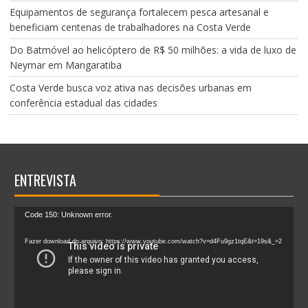
Equipamentos de segurança fortalecem pesca artesanal e
beneficiam centenas de trabalhadores na Costa Verde
Do Batmóvel ao helicóptero de R$ 50 milhões: a vida de luxo de
Neymar em Mangaratiba
Costa Verde busca voz ativa nas decisões urbanas em
conferência estadual das cidades
ENTREVISTA
Tocador
Code 150: Unknown error.
de
vídeo
Fazer download do arquivo: https://www.youtube.com/watch?v=d4Fu9gz1tqE&t=19s&_=2