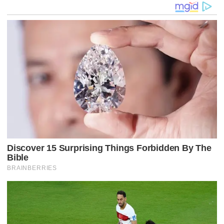
Ã
O
D
E
P
O
S
T