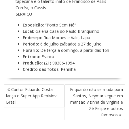
tapeçaria e o talento inato de Francisco de Assis
Corrêa, o Cassis.
SERVIÇO
Exposição:
“Ponto Sem Nó”
Local:
Galeria Casa do Paulo Branquinho
Endereço:
Rua Moraes e Vale, Lapa
Período:
6 de julho (sábado) a 27 de julho
Horário:
De terça a domingo, a partir das 16h
Entrada:
Franca
Produção:
(21) 98386-1954
Crédito das fotos:
Peninha
N
Cantor Eduardo Costa
Enquanto não se muda para
A
lança o Super App RepMov
Santos, Neymar segue em
V
Brasil
mansão vizinha de Virgínia e
E
Zé Felipe e outros
G
famosos
A
Ç