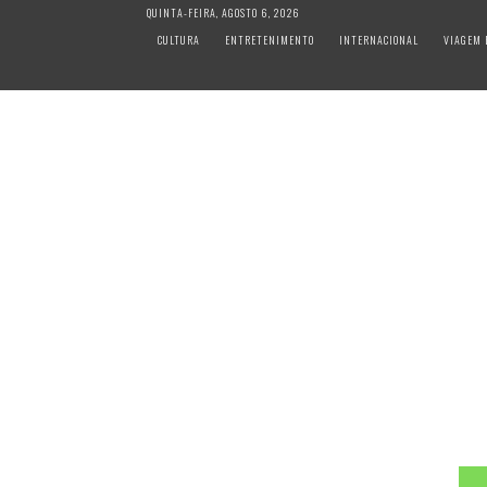
S
QUINTA-FEIRA, AGOSTO 6, 2026
k
CULTURA
ENTRETENIMENTO
INTERNACIONAL
VIAGEM 
i
p
t
o
c
o
n
t
e
n
t