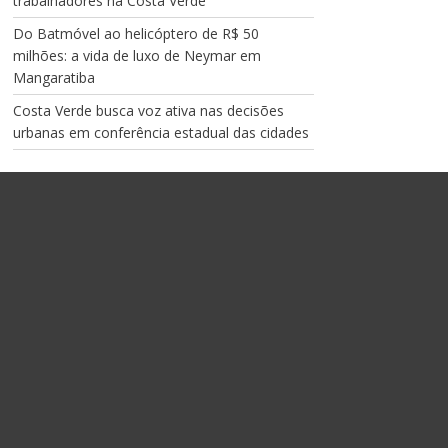
trabalhadores na Costa Verde
Do Batmóvel ao helicóptero de R$ 50
milhões: a vida de luxo de Neymar em
Mangaratiba
Costa Verde busca voz ativa nas decisões
urbanas em conferência estadual das cidades