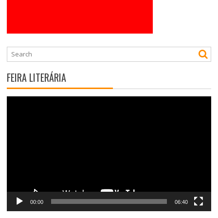
FEIRA LITERÁRIA
Tocador
de
vídeo
00:00
06:40