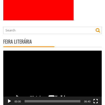
FEIRA LITERÁRIA
Tocador
de
vídeo
00:00
06:40