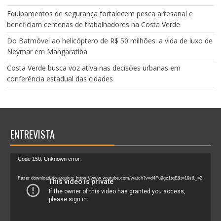
Equipamentos de segurança fortalecem pesca artesanal e
beneficiam centenas de trabalhadores na Costa Verde
Do Batmóvel ao helicóptero de R$ 50 milhões: a vida de luxo de
Neymar em Mangaratiba
Costa Verde busca voz ativa nas decisões urbanas em
conferência estadual das cidades
ENTREVISTA
Tocador
Code 150: Unknown error.
de
vídeo
Fazer download do arquivo: https://www.youtube.com/watch?v=d4Fu9gz1tqE&t=19s&_=2