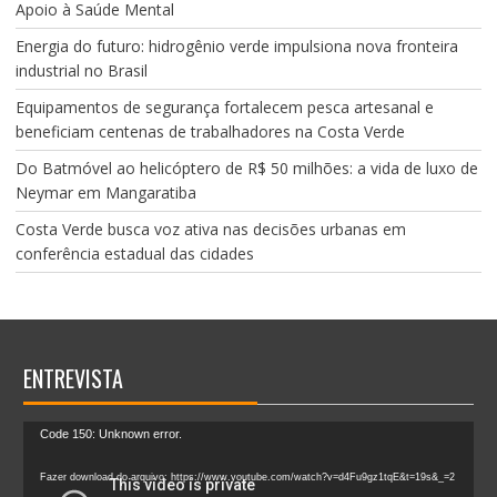
Apoio à Saúde Mental
Energia do futuro: hidrogênio verde impulsiona nova fronteira
industrial no Brasil
Equipamentos de segurança fortalecem pesca artesanal e
beneficiam centenas de trabalhadores na Costa Verde
Do Batmóvel ao helicóptero de R$ 50 milhões: a vida de luxo de
Neymar em Mangaratiba
Costa Verde busca voz ativa nas decisões urbanas em
conferência estadual das cidades
ENTREVISTA
Tocador
Code 150: Unknown error.
de
vídeo
Fazer download do arquivo: https://www.youtube.com/watch?v=d4Fu9gz1tqE&t=19s&_=2