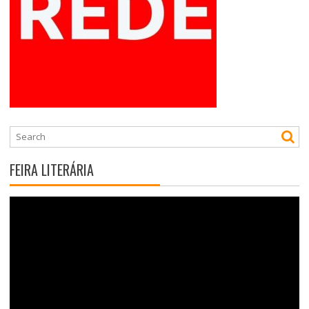
FEIRA LITERÁRIA
Tocador
de
vídeo