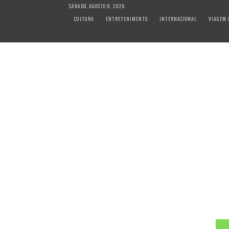
S
SÁBADO, AGOSTO 8, 2026
k
CULTURA
ENTRETENIMENTO
INTERNACIONAL
VIAGEM 
i
p
t
o
c
o
n
t
e
n
t