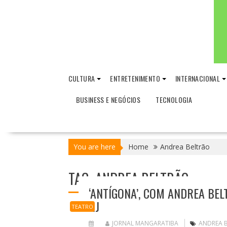
CULTURA
ENTRETENIMENTO
INTERNACIONAL
BUSINESS E NEGÓCIOS
TECNOLOGIA
You are here
Home
Andrea Beltrão
TAG:
ANDREA BELTRÃO
‘ANTÍGONA’, COM ANDREA BE
RJ
TEATRO
JORNAL MANGARATIBA
ANDREA 