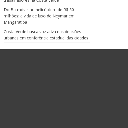
trabalhadores na Costa Verde
Do Batmóvel ao helicóptero de R$ 50
milhões: a vida de luxo de Neymar em
Mangaratiba
Costa Verde busca voz ativa nas decisões
urbanas em conferência estadual das cidades