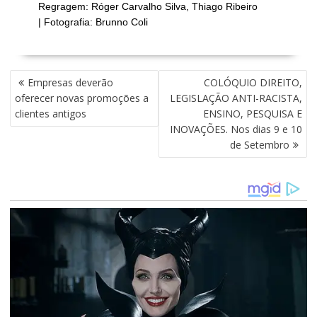
Regragem: Róger Carvalho Silva, Thiago Ribeiro
| Fotografia: Brunno Coli
N
Empresas deverão
COLÓQUIO DIREITO,
A
oferecer novas promoções a
LEGISLAÇÃO ANTI-RACISTA,
V
clientes antigos
ENSINO, PESQUISA E
E
INOVAÇÕES. Nos dias 9 e 10
G
de Setembro
A
Ç
Ã
O
D
E
P
O
S
T