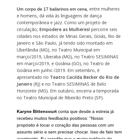
, entre mulheres
Um corpo de 17 bailarinos em cena
e homens, dá vida às linguagens de dança
contemporânea e jazz. Como um projeto de
circulação,
Empodere as Mulheres!
percorre seis
cidades nos estados de Minas Gerais, Goiás, Rio de
Janeiro e São Paulo, já tendo sido montado em
Uberlândia (MG), no Teatro Municipal em
março/2019, Uberaba (MG), no Teatro SESIMINAS
em março/2019, e Goiânia (GO), no Teatro de
Goiânia em junho /2019. Em setembro, é
apresentado no
Teatro Cacilda Becker do Rio de
Janeiro
(RJ) e no Teatro SESIMINAS de Belo
Horizonte (MG). Em outubro, encerra a temporada
no Teatro Municipal de Ribeirão Preto (SP).
Karyne Bittencourt
conta que desde a estreia já
recebeu muitos feedbacks positivos: “Nosso
propósito é tocar o coração das pessoas com um
assunto sério e sem precisar chocar. Isso de fato tem
acontecido. Eu acredito que a maior potência do