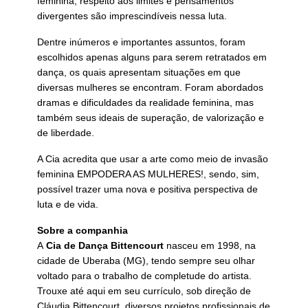
feminina, respeito aos limites e pensamentos
divergentes são imprescindíveis nessa luta.
Dentre inúmeros e importantes assuntos, foram
escolhidos apenas alguns para serem retratados em
dança, os quais apresentam situações em que
diversas mulheres se encontram. Foram abordados
dramas e dificuldades da realidade feminina, mas
também seus ideais de superação, de valorização e
de liberdade.
A Cia acredita que usar a arte como meio de invasão
feminina EMPODERA AS MULHERES!, sendo, sim,
possível trazer uma nova e positiva perspectiva de
luta e de vida.
Sobre a companhia
A
Cia de Dança Bittencourt
nasceu em 1998, na
cidade de Uberaba (MG), tendo sempre seu olhar
voltado para o trabalho de completude do artista.
Trouxe até aqui em seu currículo, sob direção de
Cláudia Bittencourt, diversos projetos profissionais de