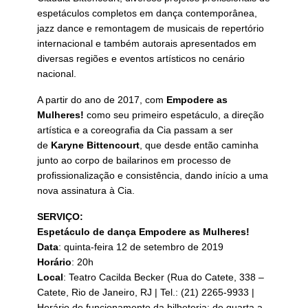
espetáculos completos em dança contemporânea,
jazz dance e remontagem de musicais de repertório
internacional e também autorais apresentados em
diversas regiões e eventos artísticos no cenário
nacional.
A partir do ano de 2017, com
Empodere as
Mulheres!
como seu primeiro espetáculo, a direção
artística e a coreografia da Cia passam a ser
de
Karyne Bittencourt
, que desde então caminha
junto ao corpo de bailarinos em processo de
profissionalização e consistência, dando início a uma
nova assinatura à Cia.
SERVIÇO:
Espetáculo de dança Empodere as Mulheres!
Data
: quinta-feira 12 de setembro de 2019
Horário
: 20h
Local
: Teatro Cacilda Becker (Rua do Catete, 338 –
Catete, Rio de Janeiro, RJ | Tel.: (21) 2265-9933 |
Horário de funcionamento da bilheteria: de quarta a