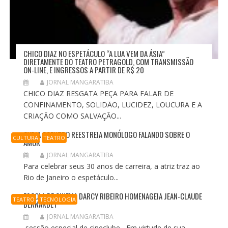
CHICO DIAZ NO ESPETÁCULO “A LUA VEM DA ÁSIA”
DIRETAMENTE DO TEATRO PETRAGOLD, COM TRANSMISSÃO
ON-LINE, E INGRESSOS A PARTIR DE R$ 20
JORNAL MANGARATIBA
CHICO DIAZ RESGATA PEÇA PARA FALAR DE
CONFINAMENTO, SOLIDÃO, LUCIDEZ, LOUCURA E A
CRIAÇÃO COMO SALVAÇÃO...
CYRIA COENTRO REESTREIA MONÓLOGO FALANDO SOBRE O
CULTURA
TEATRO
AMOR
JORNAL MANGARATIBA
Para celebrar seus 30 anos de carreira, a atriz traz ao
Rio de Janeiro o espetáculo...
ESCOLA DE CINEMA DARCY RIBEIRO HOMENAGEIA JEAN-CLAUDE
TEATRO
TECNOLOGIA
BERNARDET
JORNAL MANGARATIBA
sessão especial de cineclube Em virtude de sua