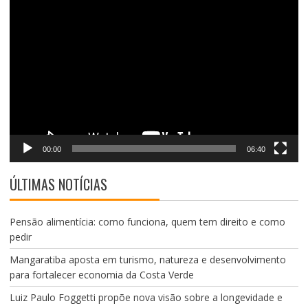
Tocador
de
vídeo
00:00
06:40
ÚLTIMAS NOTÍCIAS
Pensão alimentícia: como funciona, quem tem direito e como
pedir
Mangaratiba aposta em turismo, natureza e desenvolvimento
para fortalecer economia da Costa Verde
Luiz Paulo Foggetti propõe nova visão sobre a longevidade e