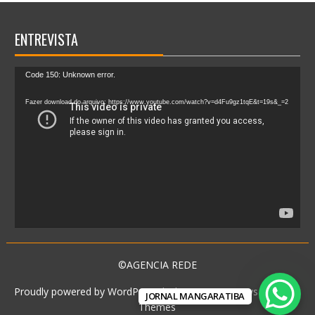
ENTREVISTA
Tocador
Code 150: Unknown error.
de
vídeo
Fazer download do arquivo: https://www.youtube.com/watch?v=d4Fu9gz1tqE&t=19s&_=2
©AGENCIA REDE
Proudly powered by WordPress
|
Theme: SuperNews by
Acme
JORNAL MANGARATIBA
Themes