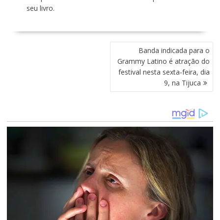
seu livro.
N
Banda indicada para o
A
Grammy Latino é atração do
V
festival nesta sexta-feira, dia
E
9, na Tijuca
G
A
Ç
Ã
O
D
E
P
O
S
T