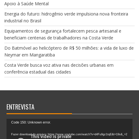
Apoio à Saúde Mental
Energia do futuro: hidrogênio verde impulsiona nova fronteira
industrial no Brasil
Equipamentos de segurança fortalecem pesca artesanal e
beneficiam centenas de trabalhadores na Costa Verde
Do Batmóvel ao helicóptero de R$ 50 milhões: a vida de luxo de
Neymar em Mangaratiba
Costa Verde busca voz ativa nas decisões urbanas em
conferência estadual das cidades
ENTREVISTA
Tocador
Code 150: Unknown error.
de
vídeo
Fazer download do arquivo: https://www.youtube.com/watch?v=d4Fu9gz1tqE&t=19s&_=2