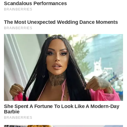
E
P
O
S
T