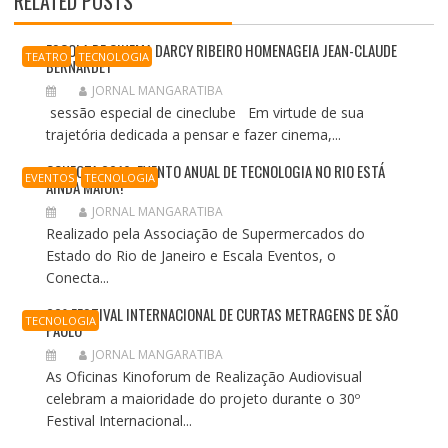
RELATED POSTS
ESCOLA DE CINEMA DARCY RIBEIRO HOMENAGEIA JEAN-CLAUDE
TEATRO
TECNOLOGIA
BERNARDET
JORNAL MANGARATIBA
sessão especial de cineclube Em virtude de sua
trajetória dedicada a pensar e fazer cinema,...
CONECTA 2019: EVENTO ANUAL DE TECNOLOGIA NO RIO ESTÁ
EVENTOS
TECNOLOGIA
AINDA MAIOR!
JORNAL MANGARATIBA
Realizado pela Associação de Supermercados do
Estado do Rio de Janeiro e Escala Eventos, o
Conecta...
30º FESTIVAL INTERNACIONAL DE CURTAS METRAGENS DE SÃO
TECNOLOGIA
PAULO
JORNAL MANGARATIBA
As Oficinas Kinoforum de Realização Audiovisual
celebram a maioridade do projeto durante o 30º
Festival Internacional...