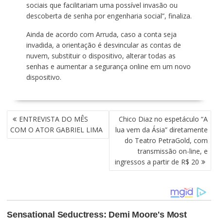
sociais que facilitariam uma possível invasão ou
descoberta de senha por engenharia social”, finaliza.
Ainda de acordo com Arruda, caso a conta seja
invadida, a orientação é desvincular as contas de
nuvem, substituir o dispositivo, alterar todas as
senhas e aumentar a segurança online em um novo
dispositivo.
N
ENTREVISTA DO MÊS
Chico Diaz no espetáculo “A
A
COM O ATOR GABRIEL LIMA
lua vem da Ásia” diretamente
V
do Teatro PetraGold, com
E
transmissão on-line, e
G
ingressos a partir de R$ 20
A
Ç
Ã
O
D