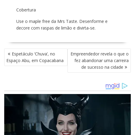
Cobertura
Use o maple free da Mrs Taste. Desenforme e
decore com raspas de limão e divirta-se.
N
Espetáculo ‘Chuva’, no
Empreendedor revela o que o
A
Espaço Abu, em Copacabana
fez abandonar uma carreira
V
de sucesso na cidade
E
G
A
Ç
Ã
O
D
E
P
O