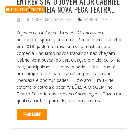
ENTREVISTA: O JOVEM ATOR GABRIEL
LIMA ESTREIA NOVA PEÇA TEATRAL
ENTREVISTAS
TEATRO
JORNAL MANGARATIBA
GABRIEL LIMA
O jovem ator Gabriel Lima de 21 anos vem
buscando espaço para atuar. Seu primeiro trabalho
em 2018 já demostrava sua veia artística para
comédia. Enquanto novos trabalhos não chegam
Gabriel vem buscando participação em elenco B na
tv e, principalmente, em web-séries. “ A internet é
um campo ótimo para trabalhar, pois há maior
liberdade e oportunidades”. Diz o ator. Em 14 de
setembro estreia a peça “VILÕES A ORIGEM” no
Teatro Petrorio das artes no Shopping da Gávea na
qual o ator fará parte. E para conhecer mais…
READ MORE