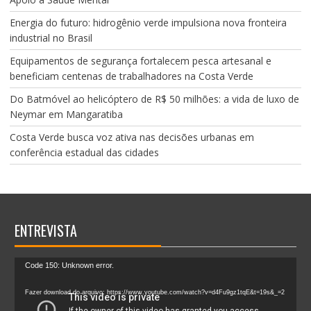
Energia do futuro: hidrogênio verde impulsiona nova fronteira
industrial no Brasil
Equipamentos de segurança fortalecem pesca artesanal e
beneficiam centenas de trabalhadores na Costa Verde
Do Batmóvel ao helicóptero de R$ 50 milhões: a vida de luxo de
Neymar em Mangaratiba
Costa Verde busca voz ativa nas decisões urbanas em
conferência estadual das cidades
ENTREVISTA
Tocador
Code 150: Unknown error.
de
vídeo
Fazer download do arquivo: https://www.youtube.com/watch?v=d4Fu9gz1tqE&t=19s&_=2