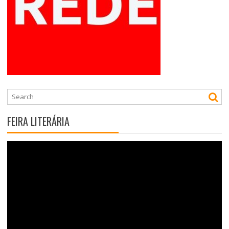
FEIRA LITERÁRIA
Tocador
de
vídeo