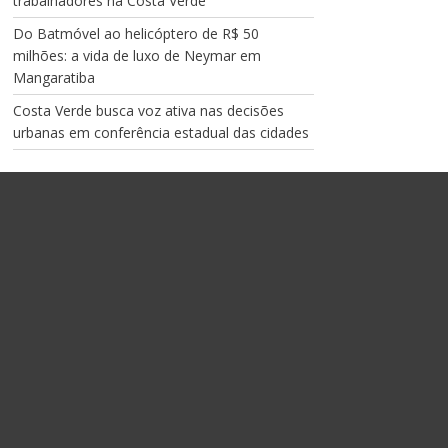
trabalhadores na Costa Verde
Do Batmóvel ao helicóptero de R$ 50
milhões: a vida de luxo de Neymar em
Mangaratiba
Costa Verde busca voz ativa nas decisões
urbanas em conferência estadual das cidades