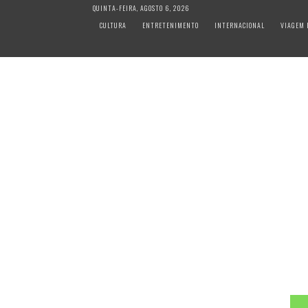
S
QUINTA-FEIRA, AGOSTO 6, 2026
k
CULTURA
ENTRETENIMENTO
INTERNACIONAL
VIAGEM 
i
p
t
o
c
o
n
t
e
n
t