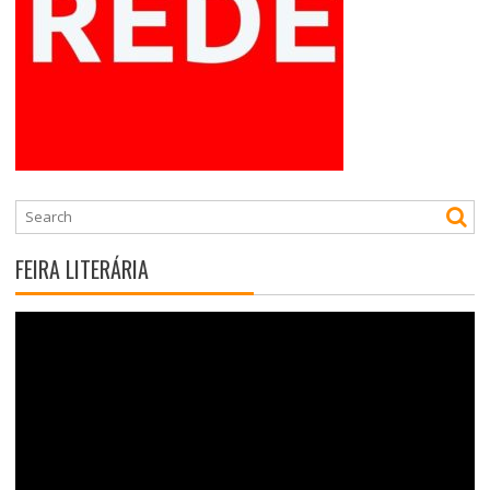
FEIRA LITERÁRIA
Tocador
de
vídeo