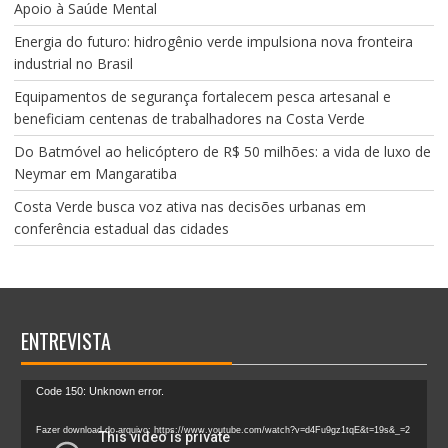
Apoio à Saúde Mental
Energia do futuro: hidrogênio verde impulsiona nova fronteira
industrial no Brasil
Equipamentos de segurança fortalecem pesca artesanal e
beneficiam centenas de trabalhadores na Costa Verde
Do Batmóvel ao helicóptero de R$ 50 milhões: a vida de luxo de
Neymar em Mangaratiba
Costa Verde busca voz ativa nas decisões urbanas em
conferência estadual das cidades
ENTREVISTA
Tocador
Code 150: Unknown error.
de
vídeo
Fazer download do arquivo: https://www.youtube.com/watch?v=d4Fu9gz1tqE&t=19s&_=2