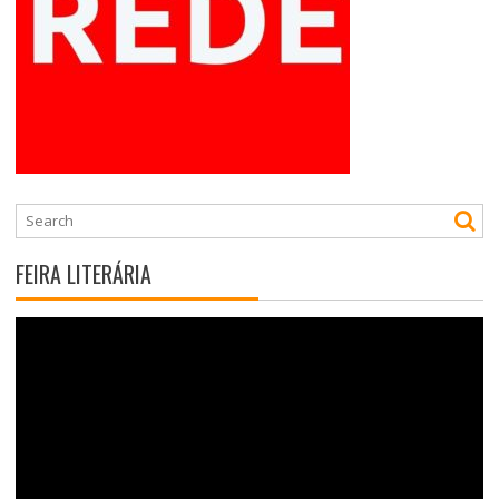
FEIRA LITERÁRIA
Tocador
de
vídeo