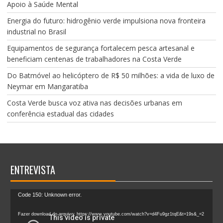
Apoio à Saúde Mental
Energia do futuro: hidrogênio verde impulsiona nova fronteira
industrial no Brasil
Equipamentos de segurança fortalecem pesca artesanal e
beneficiam centenas de trabalhadores na Costa Verde
Do Batmóvel ao helicóptero de R$ 50 milhões: a vida de luxo de
Neymar em Mangaratiba
Costa Verde busca voz ativa nas decisões urbanas em
conferência estadual das cidades
ENTREVISTA
Tocador
Code 150: Unknown error.
de
vídeo
Fazer download do arquivo: https://www.youtube.com/watch?v=d4Fu9gz1tqE&t=19s&_=2