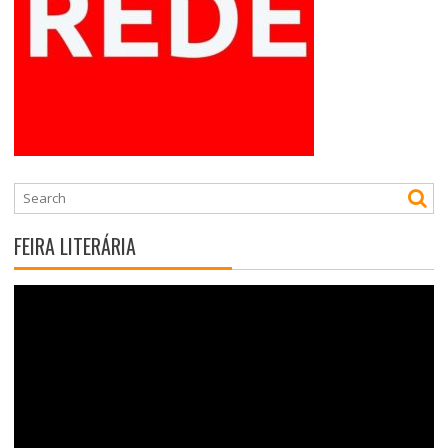
FEIRA LITERÁRIA
Tocador
de
vídeo