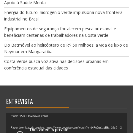
Apoio à Saúde Mental
Energia do futuro: hidrogênio verde impulsiona nova fronteira
industrial no Brasil
Equipamentos de segurança fortalecem pesca artesanal e
beneficiam centenas de trabalhadores na Costa Verde
Do Batmóvel ao helicóptero de R$ 50 milhões: a vida de luxo de
Neymar em Mangaratiba
Costa Verde busca voz ativa nas decisões urbanas em
conferência estadual das cidades
ENTREVISTA
Tocador
Code 150: Unknown error.
de
vídeo
Fazer download do arquivo: https://www.youtube.com/watch?v=d4Fu9gz1tqE&t=19s&_=2