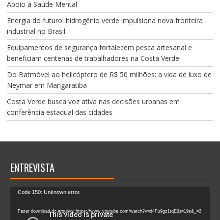
Apoio à Saúde Mental
Energia do futuro: hidrogênio verde impulsiona nova fronteira
industrial no Brasil
Equipamentos de segurança fortalecem pesca artesanal e
beneficiam centenas de trabalhadores na Costa Verde
Do Batmóvel ao helicóptero de R$ 50 milhões: a vida de luxo de
Neymar em Mangaratiba
Costa Verde busca voz ativa nas decisões urbanas em
conferência estadual das cidades
ENTREVISTA
Tocador
Code 150: Unknown error.
de
vídeo
Fazer download do arquivo: https://www.youtube.com/watch?v=d4Fu9gz1tqE&t=19s&_=2