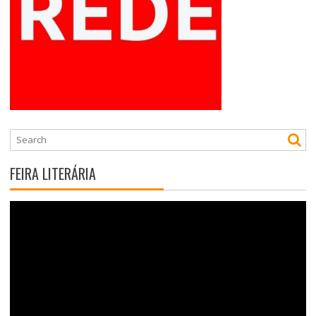
FEIRA LITERÁRIA
Tocador
de
vídeo