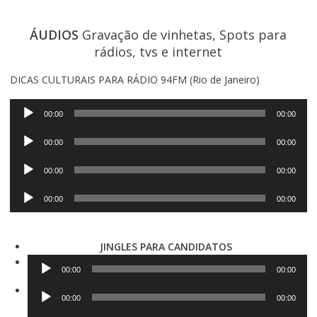
ÁUDIOS
Gravação de vinhetas, Spots para
rádios, tvs e internet
DICAS CULTURAIS PARA RÁDIO 94FM (Rio de Janeiro)
Tocador
00:00
00:00
de
Tocador
áudio
00:00
00:00
de
Tocador
áudio
00:00
00:00
de
Tocador
áudio
00:00
00:00
de
áudio
JINGLES PARA CANDIDATOS
Tocador
00:00
00:00
de
Tocador
áudio
00:00
00:00
de