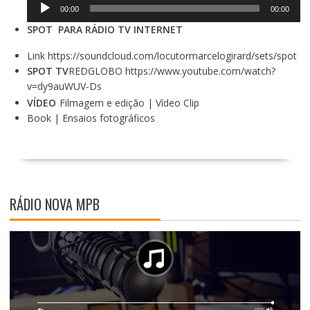
Tocador
áudio
00:00
00:00
de
SPOT PARA RÁDIO TV INTERNET
áudio
Link https://soundcloud.com/locutormarcelogirard/sets/spot
SPOT TV
REDGLOBO
https://www.youtube.com/watch?
v=dy9auWUV-Ds
VÍDEO
Filmagem e edição | Vídeo Clip
Book | Ensaios fotográficos
RÁDIO NOVA MPB