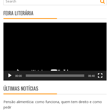
FEIRA LITERÁRIA
Tocador
de
vídeo
00:00
06:40
ÚLTIMAS NOTÍCIAS
Pensão alimentícia: como funciona, quem tem direito e como
pedir