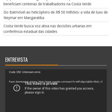
beneficiam centenas de trabalhadores na Costa Verde
Do Batmóvel ao helicóptero de R$ 50 milhões: a vida de luxo de
Neymar em Mangaratiba
Costa Verde busca voz ativa nas decisões urbanas em
conferência estadual das cidades
ENTREVISTA
Tocador
Code 150: Unknown error.
de
vídeo
Fazer download do arquivo: https://www.youtube.com/watch?v=d4Fu9gz1tqE&t=19s&_=2