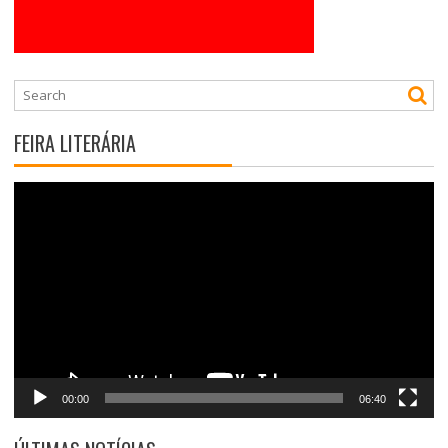
FEIRA LITERÁRIA
Tocador
de
vídeo
00:00
06:40